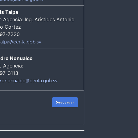
is Talpa
e Agencia: Ing. Arístides Antonio
o Cortez
497-7220
stalpa@centa.gob.sv
edro Nonualco
e Agencia:
397-3113
rononualco@centa.gob.sv
Descargar