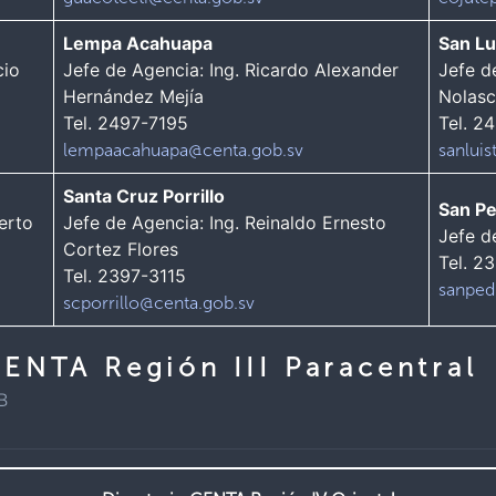
Lempa Acahuapa
San Lu
cio
Jefe de Agencia: Ing. Ricardo Alexander
Jefe d
Hernández Mejía
Nolasc
Tel. 2497-7195
Tel. 2
lempaacahuapa@centa.gob.sv
sanlui
Santa Cruz Porrillo
San P
erto
Jefe de Agencia: Ing. Reinaldo Ernesto
Jefe d
Cortez Flores
Tel. 2
Tel. 2397-3115
sanped
scporrillo@centa.gob.sv
CENTA Región III Paracentral
B