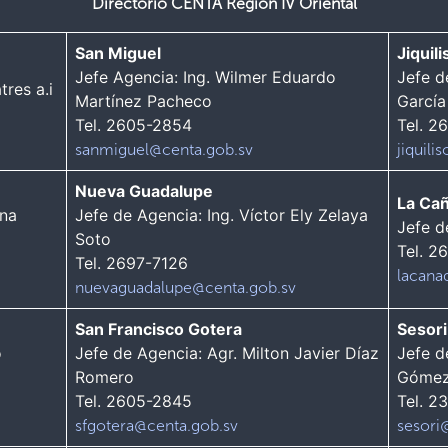
Directorio CENTA Región IV Oriental
San Miguel
Jiquil
Jefe Agencia: Ing. Wilmer Eduardo
Jefe d
tres a.i
Martínez Pacheco
García
Tel. 2605-2854
Tel. 2
sanmiguel@centa.gob.sv
jiquil
Nueva Guadalupe
La Ca
ana
Jefe de Agencia: Ing. Víctor Ely Zelaya
Jefe d
Soto
Tel. 2
Tel. 2697-7126
lacana
nuevaguadalupe@centa.gob.sv
San Francisco Gotera
Sesori
o
Jefe de Agencia: Agr. Milton Javier Díaz
Jefe d
Romero
Gómez
Tel. 2605-2845
Tel. 2
sfgotera@centa.gob.sv
sesori