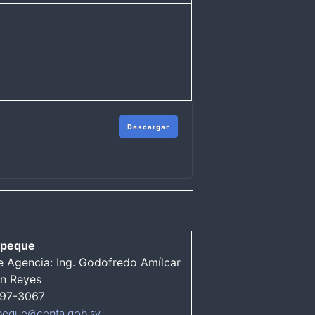
Descargar
epeque
e Agencia: Ing. Godofredo Amílcar
ón Reyes
397-3067
peque@centa.gob.sv