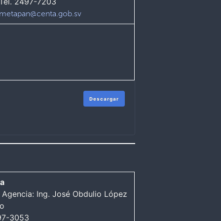
Tel. 2497-7203
metapan@centa.gob.sv
Descargar
a
 Agencia: Ing. José Obdulio López
ro
397-3053