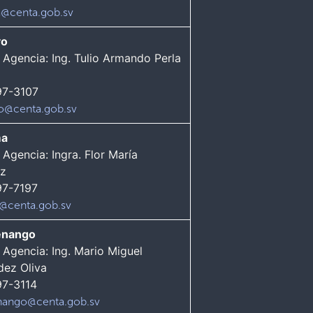
@centa.gob.sv
yo
 Agencia: Ing. Tulio Armando Perla
97-3107
o@centa.gob.sv
ma
 Agencia: Ingra. Flor María
ez
97-7197
@centa.gob.sv
enango
 Agencia: Ing. Mario Miguel
dez Oliva
97-3114
nango@centa.gob.sv