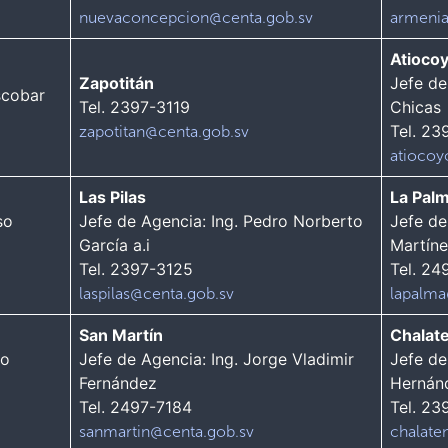
nuevaconcepcion@centa.gob.sv
armenia
Atioco
Zapotitán
Jefe de
scobar
Tel. 2397-3119
Chicas
Tel. 23
zapotitan@centa.gob.sv
atiocoy
Las Pilas
La Pal
so
Jefe de Agencia: Ing. Pedro Norberto
Jefe de
García a.i
Martín
Tel. 2397-3125
Tel. 24
laspilas@centa.gob.sv
lapalma
San Martín
Chalat
to
Jefe de Agencia: Ing. Jorge Vladimir
Jefe de
Fernández
Hernán
Tel. 2497-7184
Tel. 23
sanmartin@centa.gob.sv
chalate