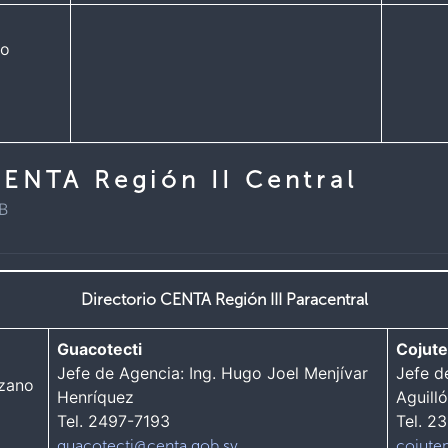
do
CENTA Región II Central
KB
Directorio CENTA Región III Paracentral
Guacotecti
Cojut
Jefe de Agencia: Ing. Hugo Joel Menjívar
Jefe d
rzano
Henríquez
Aguill
Tel. 2497-7193
Tel. 2
guacotecti@centa.gob.sv
cojute