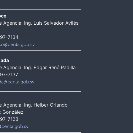
isco
e Agencia: Ing. Luis Salvador Avilés
697-7134
isco@centa.gob.sv
ñada
e Agencia: Ing. Edgar René Padilla
697-7137
da@centa.gob.sv
e Agencia: Ing. Helber Orlando
 González
397-7128
@centa.gob.sv