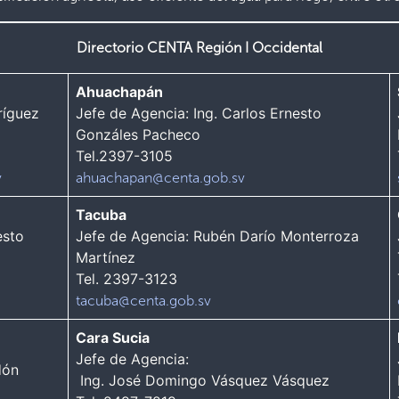
Directorio CENTA
Región I Occidental
Ahuachapán
ríguez
Jefe de Agencia: Ing. Carlos Ernesto
Gonzáles Pacheco
Tel.2397-3105
v
ahuachapan@centa.gob.sv
Tacuba
esto
Jefe de Agencia: Rubén Darío Monterroza
Martínez
Tel. 2397-3123
tacuba@centa.gob.sv
Cara Sucia
Jefe de Agencia:
dón
Ing. José Domingo Vásquez Vásquez