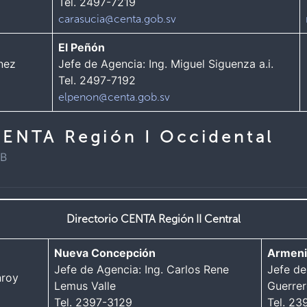
Tel. 2497-7219
carasucia@centa.gob.sv
El Peñón
ínez
Jefe de Agencia: Ing. Miguel Siguenza a.i.
Tel. 2497-7192
elpenon@centa.gob.sv
CENTA Región I Occidental
KB
Directorio CENTA
Región II Central
Nueva Concepción
Armeni
Jefe de Agencia: Ing. Carlos Rene
Jefe de
nroy
Lemus Valle
Guerre
Tel. 2397-3129
Tel. 2