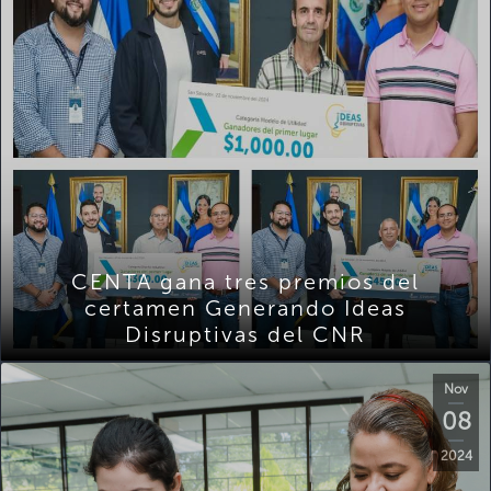
CENTA gana tres premios del
certamen Generando Ideas
Disruptivas del CNR
Nov
08
2024