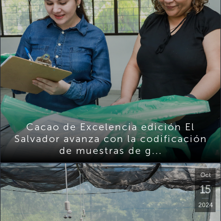
Cacao de Excelencia edición El
Salvador avanza con la codificación
de muestras de g...
Oct
15
2024