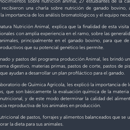
nocimientos sobre nutrición animal, 27 estudiantes de la c
, recibieron una charla sobre nutrición de ganado bovino, a
a importancia de los análisis bromatológicos y el equipo neces
atura Nutrición Animal, explica que la finalidad de esta visita 
nales con amplia experiencia en el ramo, sobre las generalida
s animales, principalmente en el ganado bovino, para que d
roductivos que su potencial genético les permite.
anado y pastos del programa producción Animal, les brindó un
tema digestivo, materias primas, pastos de corte, pastos de pi
ue ayudan a desarrollar un plan profiláctico para el ganado.
boratorio de Química Agrícola, les explicó la importancia de 
os, que son básicamente la evaluación química de la materia
r nutricional, y de este modo determinar la calidad del alime
encia reproductiva de los animales en producción.
tricional de pastos, forrajes y alimentos balanceados que se u
orar la dieta para sus animales.