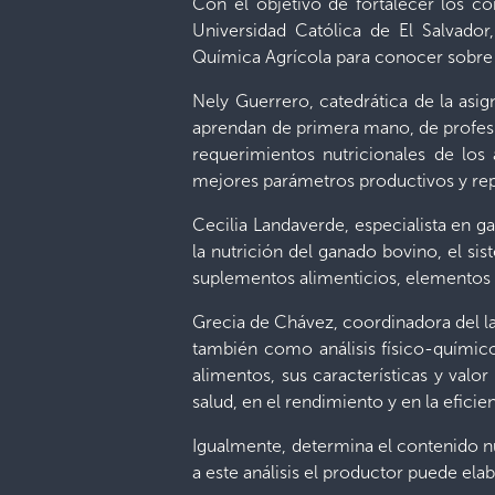
Con el objetivo de fortalecer los co
Universidad Católica de El Salvador
Química Agrícola para conocer sobre l
Nely Guerrero, catedrática de la asign
aprendan de primera mano, de profesio
requerimientos nutricionales de lo
mejores parámetros productivos y rep
Cecilia Landaverde, especialista en g
la nutrición del ganado bovino, el sis
suplementos alimenticios, elementos q
Grecia de Chávez, coordinadora del la
también como análisis físico-químic
alimentos, sus características y valo
salud, en el rendimiento y en la efici
Igualmente, determina el contenido nu
a este análisis el productor puede elab