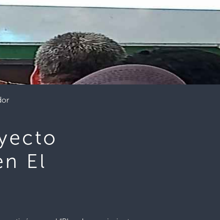
dor
oyecto
en El