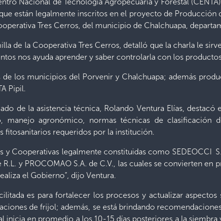
ntro Nacional de Tecnología Agropecuaria y Forestal (CENTA)
” que están legalmente inscritos en el proyecto de Producción
ooperativa Tres Cerros, del municipio de Chalchuapa, depart
a de la Cooperativa Tres Cerros, detalló que la charla le sirve
ientos nos ayuda aprender y saber controlarla con los produc
es de los municipios del Porvenir y Chalchuapa; además prod
 Pipil.
do de la asistencia técnica, Rolando Ventura Elías, destacó 
 manejo agronómico, normas técnicas de clasificación de
s fitosanitarios requeridos por la institución.
s y Cooperativas legalmente constituidas como SEDEOCCI S.C. 
L. y PROCOMAO S.A. de C.V., las cuales se convierten en prov
aliza el Gobierno”, dijo Ventura.
ilitada es para fortalecer los procesos y actualizar aspecto
antaciones de frijol; además, se está brindando recomendacion
al inicia en promedio a los 10-15 días posteriores a la siemb