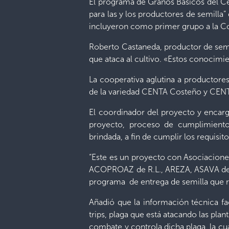
El programa de Granos Básicos del Ce
para las y los productores de semilla
incluyeron como primer grupo a la C
Roberto Castaneda, productor de semill
que ataca al cultivo. «Estos conocim
La cooperativa aglutina a productor
de la variedad CENTA Costeño y CENTA
El coordinador del proyecto y encarga
proyecto, proceso de cumplimiento,
brindada, a fin de cumplir los requisito
“Este es un proyecto con Asociacione
ACOPROAZ de R.L., AREZA, ASAVA de R.
programa de entrega de semilla que re
Añadió que la información técnica fac
trips, plaga que está atacando las pl
combate y controla dicha plaga, la cu