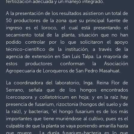
fertilización adecuada y un manejo integrado.
A la presentación de los resultados asistieron un total de
50 productores de la zona que su principal fuente de
ingreso es el loroco, el cual está presentando el
secamiento total de la planta, situación que no han
podido controlar por lo que solicitaron el apoyo
técnico-científico de la institución, a través de la
agencia de extensión en San Luis Talpa. La mayoría de
estos productores conforman la Asociación
Agropecuaria de Loroqueros de San Pedro Masahuat.
La coordinadora del laboratorio, Inga. Reina Flor de
Serrano, señala que de los hongos encontrados
(cercospora y colletotricum en hoja; y en la raíz hay
presencia de fusarium, rizoctonia (hongos del suelo y de
la raíz), y bacterias, “el hongo fusarium es de los más
importantes que tiene muriéndose al cultivo, pues es el
culpable de que la planta se vaya poniendo amarilla hasta
que muere. La dupla fusarium-bacteria es lo que