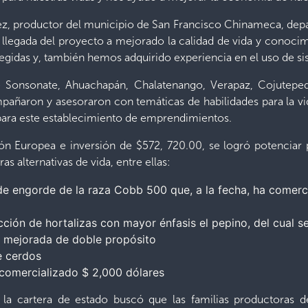
ez, productor del municipio de San Francisco Chinameca, dep
 llegada del proyecto a mejorado la calidad de vida y conoci
gidas y, también hemos adquirido experiencia en el uso de sis
e Sonsonate, Ahuachapán, Chalatenango, Verapaz, Cojutepe
pañaron y asesoraron con temáticas de habilidades para la v
 para este establecimiento de emprendimientos.
ón Europea e inversión de $572, 720.00, se logró potenciar p
as alternativas de vida, entre ellas:
e engorde de la raza Cobb 500 que, a la fecha, ha comerci
ión de hortalizas con mayor énfasis el pepino, del cual s
a mejorada de doble propósito
e cerdos
comercializado $ 2,000 dólares
 la cartera de estado buscó que las familias productoras 