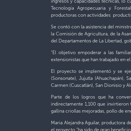
ingresos y capacidades técnicas, lo c
Tecnología Agropecuaria y Forest
productoras con actividades
product
Se contó con la asistencia del minist
la Comisión de Agricultura, de la As
del Departamentos de La Libertad, gob
“El objetivo empoderar a las famil
extensionistas que han trabajado en e
El proyecto se implementó y se eje
(Sonsonate), Jujutla (Ahuachapán), 
Carmen (Cuscatlán), San Dionisio y A
Parte de los logros que ha conver
indirectamente 1,100 que invirtieron
gallina criollas mejoradas, pollo de e
Maria Alejandra Aguilar, productora 
el proyecto “ha sido de gran benefici