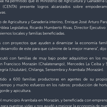
ual ha permitido que el Ministerio de Agricultura y Ganadería
al (CENTA) presente logros alcanzados sobre empoderamie
ivas.
ro de Agricultura y Ganadería interino, Enrique José Arturo P
amblea Legislativa, Ricardo Humberto Rivas, Director Ejecutiv
iernos locales y familias beneficiadas.
ias con proyectos que ayuden a dinamizar la economía famil
l desarrollo de este para que culmine de la mejor manera”, dij
cutó con familias de muy bajo poder adquisitivo en los mu
San Francisco Morazán (Chalatenango), Mercedes La Ceiba y 
legría (Usulután), Chilanga, Sensembra y Arambala (Morazán).
tido a 600 familias productoras en agentes de su propio
 tiempo y mucho esfuerzo en los rubros: producción de hort
ngorde y apicultura.
del municipio Arambala en Morazán, y beneficiada con empren
o para nuestras vidas y nos ayudó a mejorar la economía de nu