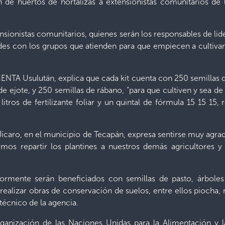
n de huertos de hortalizas a extensionistas comunitarios de
ensionistas comunitarios, quienes serán los responsables de l
es con los grupos que atienden para que empiecen a cultivar
CENTA Usulután, explica que cada kit cuenta con 250 semillas d
de ejote, y 250 semillas de rábano, “para que cultiven y sea 
itros de fertilizante foliar y un quintal de fórmula 15 15 15, r
El Jícaro, en el municipio de Tecapán, expresa sentirse muy agra
mos repartir los plantines a nuestros demás agricultores y
ormente serán beneficiados con semillas de pasto, árboles f
ealizar obras de conservación de suelos, entre ellos piocha,
écnico de la agencia.
anización de las Naciones Unidas para la Alimentación y l