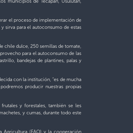
 los municipios de Tecapán, Usulután,
iderar el proceso de implementación de
 y sirva para el autoconsumo de estas
e chile dulce, 250 semillas de tomate,
de provecho para el autoconsumo de las
astrillo, bandejas de plantines, palas y
decida con la institución, “es de mucha
 podremos producir nuestras propias
rutales y forestales, también se les
 machetes, y cumas, durante todo este
a Agricultura (FAO) y la cooperación