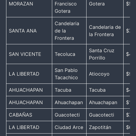
MORAZAN
Francisco
Gotera
$59
Gotera
Candelaria
Candelaria de
SANTA ANA
de la
$73,
la Frontera
Frontera
Santa Cruz
SAN VICENTE
Tecoluca
$43
Porrillo
San Pablo
LA LIBERTAD
Atiocoyo
$97
Tacachico
AHUACHAPAN
Tacuba
Tacuba
$44
AHUACHAPAN
Ahuachapan
Ahuachapan
$12
CABAÑAS
Guacotecti
Guacotecti
$74
LA LIBERTAD
Ciudad Arce
Zapotitán
$62