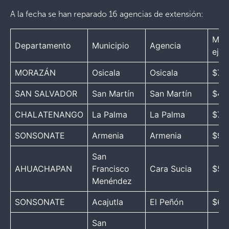
A la fecha se han reparado 16 agencias de extensión:
Mon
Departamento
Municipio
Agencia
ejec
MORAZÁN
Osicala
Osicala
$70,
SAN SALVADOR
San Martín
San Martín
$47
CHALATENANGO
La Palma
La Palma
$72,
SONSONATE
Armenia
Armenia
$90
San
AHUACHAPAN
Francisco
Cara Sucia
$52
Menéndez
SONSONATE
Acajutla
El Peñón
$65,
San