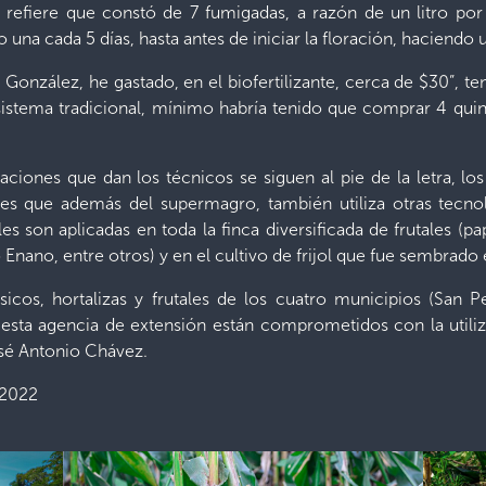
ada, refiere que constó de 7 fumigadas, a razón de un litro p
 una cada 5 días, hasta antes de iniciar la floración, haciendo u
. González, he gastado, en el biofertilizante, cerca de $30”, t
l sistema tradicional, mínimo habría tenido que comprar 4 qui
aciones que dan los técnicos se siguen al pie de la letra, lo
 es que además del supermagro, también utiliza otras tecno
les son aplicadas en toda la finca diversificada de frutales (
nano, entre otros) y en el cultivo de frijol que fue sembrado 
icos, hortalizas y frutales de los cuatro municipios (San
r esta agencia de extensión están comprometidos con la util
sé Antonio Chávez.
 2022