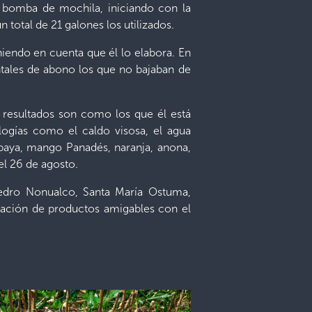
or bomba de mochila, iniciando con la
n total de 21 galones los utilizados.
eniendo en cuenta que él lo elabora. En
ntales de abono los que no bajaban de
s resultados son como los que él está
logías como el caldo visosa, el agua
papaya, mango Panadés, naranja, anona,
el 26 de agosto.
 Pedro Nonualco, Santa María Ostuma,
ización de productos amigables con el