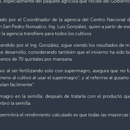
ol, especialmente del paquete agrícola que recibe del Gobierno,
tado por el Coordinador de la agencia del Centro Nacional d
 San Pedro Nonualco, Ing. Luis González, quien a partir de e
a agencia transfiere para todos los cultivos
tendido por el Ing. González, sigue viendo los resultados de 
nte desarrollo, considerando también que el invierno ha sido 
menos de 70 quintales por manzana.
ivo al ser fertilizando solo con supermagro, asegura que no f
eno al cultivo al usar el supermagro”; y al referirse al gusan
olan fácilmente”.
magro en la semilla; después de tratarla con el producto q
mbró la semilla.
permitirá el rendimiento calculado es que todas las mazorcas ha