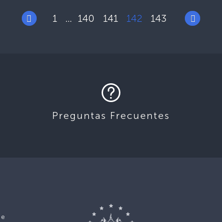
1
140
141
142
143
…
Preguntas Frecuentes
ce