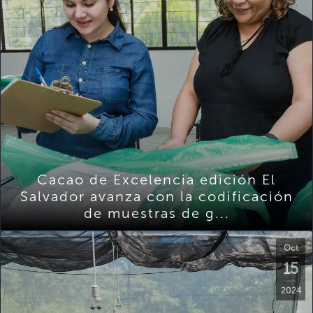
Cacao de Excelencia edición El
Salvador avanza con la codificación
de muestras de g...
Oct
15
2024