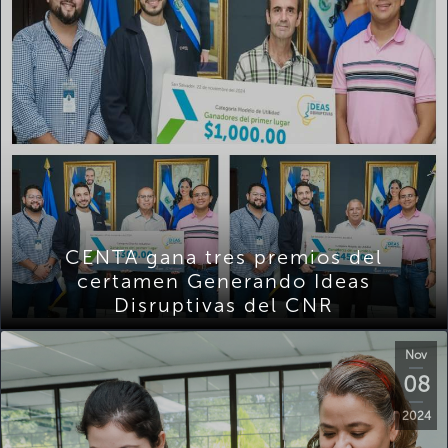
CENTA gana tres premios del
certamen Generando Ideas
Disruptivas del CNR
Nov
08
2024