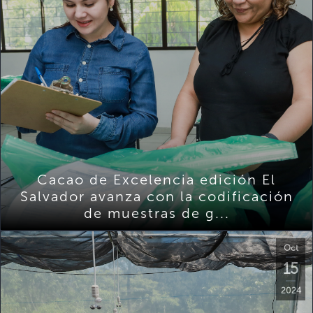
Cacao de Excelencia edición El
Salvador avanza con la codificación
de muestras de g...
Oct
15
2024