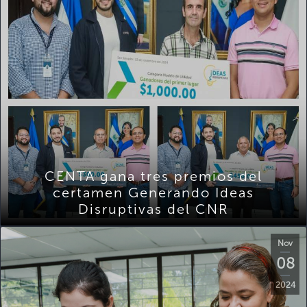
CENTA gana tres premios del
certamen Generando Ideas
Disruptivas del CNR
Nov
08
2024