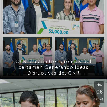
CENTA gana tres premios del
certamen Generando Ideas
Disruptivas del CNR
Nov
08
2024