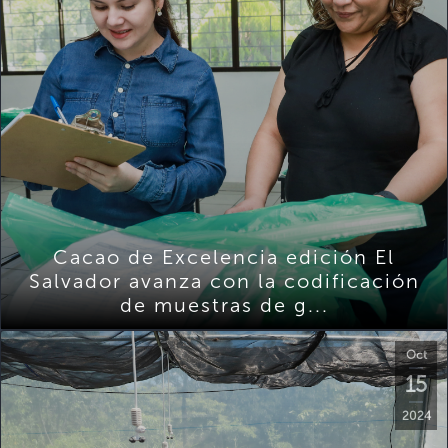
Cacao de Excelencia edición El
Salvador avanza con la codificación
de muestras de g...
Oct
15
2024