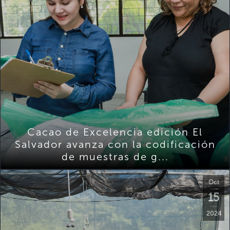
Cacao de Excelencia edición El
Salvador avanza con la codificación
de muestras de g...
Oct
15
2024