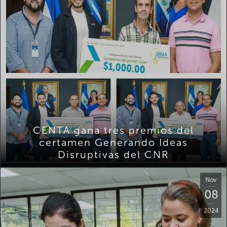
CENTA gana tres premios del
certamen Generando Ideas
Disruptivas del CNR
Nov
08
2024