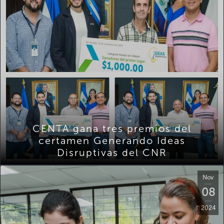
CENTA gana tres premios del
certamen Generando Ideas
Disruptivas del CNR
Nov
08
2024