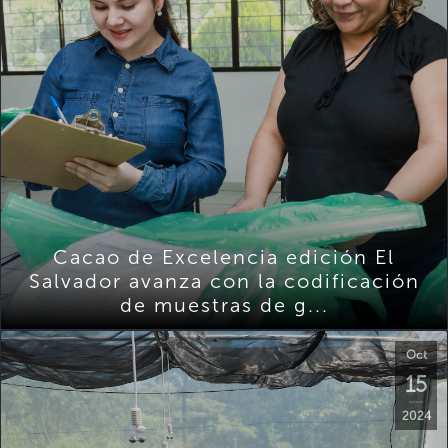
Cacao de Excelencia edición El
Salvador avanza con la codificación
de muestras de g...
Oct
15
2024