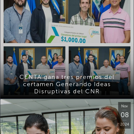
CENTA gana tres premios del
certamen Generando Ideas
Disruptivas del CNR
Nov
08
2024