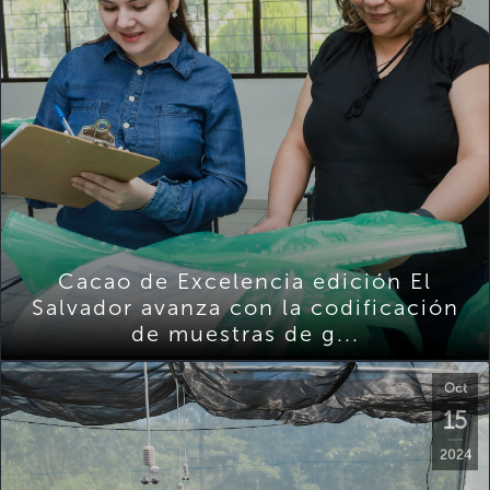
Cacao de Excelencia edición El
Salvador avanza con la codificación
de muestras de g...
Oct
15
2024