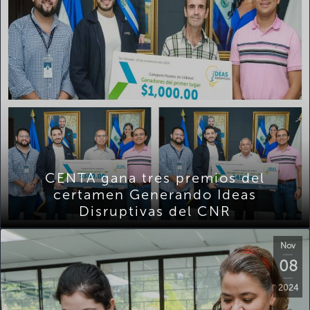
CENTA gana tres premios del
certamen Generando Ideas
Disruptivas del CNR
Nov
08
2024