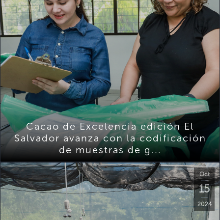
Cacao de Excelencia edición El
Salvador avanza con la codificación
de muestras de g...
Oct
15
2024